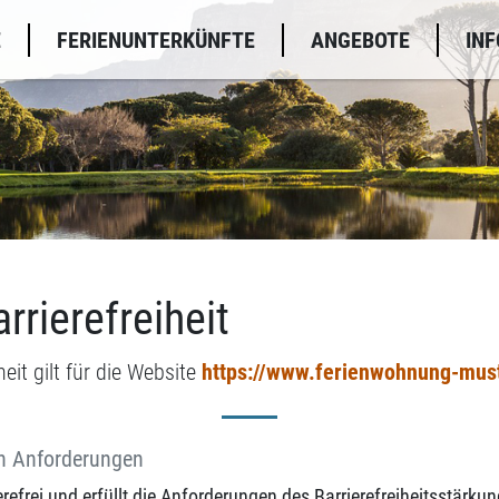
E
FERIENUNTERKÜNFTE
ANGEBOTE
INF
rrierefreiheit
heit gilt für die Website
https://www.ferienwohnung-must
en Anforderungen
erefrei und erfüllt die Anforderungen des Barrierefreiheitsstär