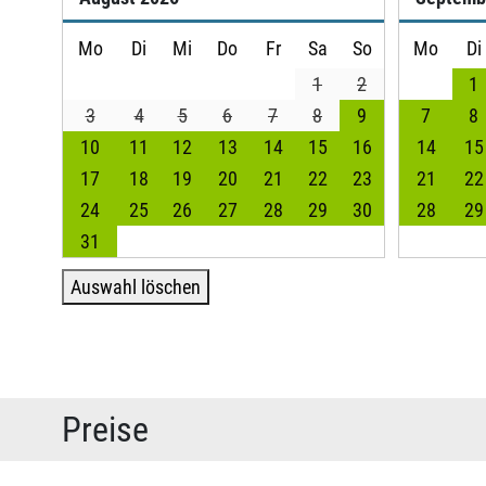
Mo
Di
Mi
Do
Fr
Sa
So
Mo
Di
1
2
1
3
4
5
6
7
8
9
7
8
10
11
12
13
14
15
16
14
15
17
18
19
20
21
22
23
21
22
24
25
26
27
28
29
30
28
29
31
Auswahl löschen
Preise