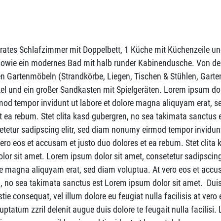
arates Schlafzimmer mit Doppelbett, 1 Küche mit Küchenzeile u
sowie ein modernes Bad mit halb runder Kabinendusche. Von d
en Gartenmöbeln (Strandkörbe, Liegen, Tischen & Stühlen, Garten
kel und ein großer Sandkasten mit Spielgeräten. Lorem ipsum dol
mod tempor invidunt ut labore et dolore magna aliquyam erat, 
et ea rebum. Stet clita kasd gubergren, no sea takimata sanctus
etetur sadipscing elitr, sed diam nonumy eirmod tempor invidunt
ro eos et accusam et justo duo dolores et ea rebum. Stet clita 
or sit amet. Lorem ipsum dolor sit amet, consetetur sadipscing 
e magna aliquyam erat, sed diam voluptua. At vero eos et accu
en, no sea takimata sanctus est Lorem ipsum dolor sit amet. Dui
stie consequat, vel illum dolore eu feugiat nulla facilisis at vero 
ptatum zzril delenit augue duis dolore te feugait nulla facilisi.