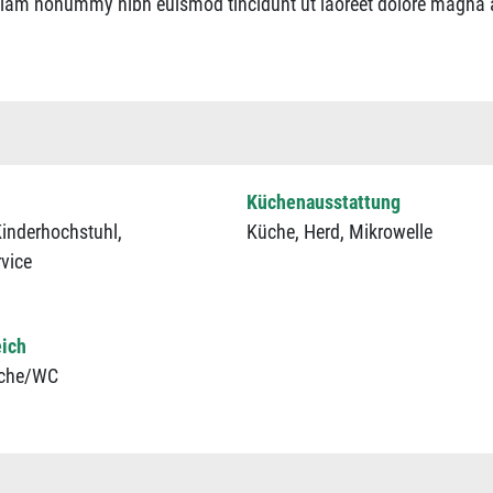
ed diam nonummy nibh euismod tincidunt ut laoreet dolore magna
Küchenausstattung
inderhochstuhl,
Küche,
Herd,
Mikrowelle
vice
eich
che/WC