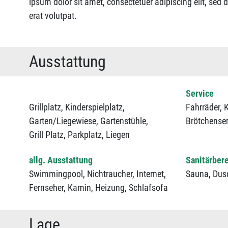
ipsum dolor sit amet, consectetuer adipiscing elit, s
erat volutpat.
Ausstattung
Service
Grillplatz,
Kinderspielplatz,
Fahrräder,
K
Garten/Liegewiese,
Gartenstühle,
Brötchenser
Grill Platz,
Parkplatz,
Liegen
allg. Ausstattung
Sanitärber
Swimmingpool,
Nichtraucher,
Internet,
Sauna,
Dus
Fernseher,
Kamin,
Heizung,
Schlafsofa
Lage