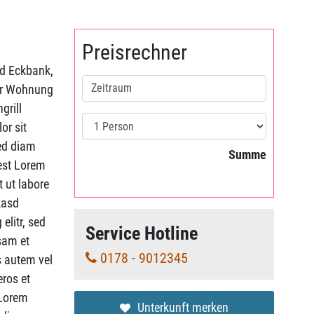
Preisrechner
nd Eckbank,
er Wohnung
grill
or sit
sed diam
Summe
 est Lorem
 ut labore
kasd
elitr, sed
Service Hotline
sam et
0178 - 9012345
s autem vel
eros et
 Lorem
Unterkunft merken