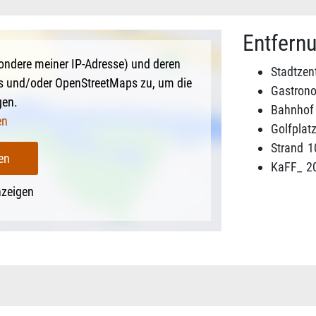
Entfern
ondere meiner IP-Adresse) und deren
Stadtzen
s und/oder OpenStreetMaps zu, um die
Gastron
gen.
Bahnhof
en
Golfplat
Strand
1
en
KaFF_
2
nzeigen