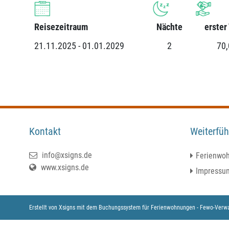
Reisezeitraum
Nächte
erster
21.11.2025 - 01.01.2029
2
70
Kontakt
Weiterfüh
info@xsigns.de
Ferienwo
www.xsigns.de
Impressu
Erstellt von
Xsigns
mit dem
Buchungssystem für Ferienwohnungen - Fewo-Verwa