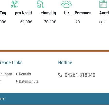
 Tag
pro Nacht
einmalig
für ... Personen
Anrei
,00€
50,00€
20,00€
20
egal
rende Links
Hotline
hnungen
Kontakt
04261 818340
m
Datenschutz
lter