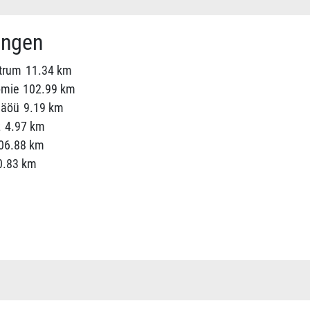
ungen
trum
11.34 km
omie
102.99 km
 äöü
9.19 km
z
4.97 km
06.88 km
0.83 km